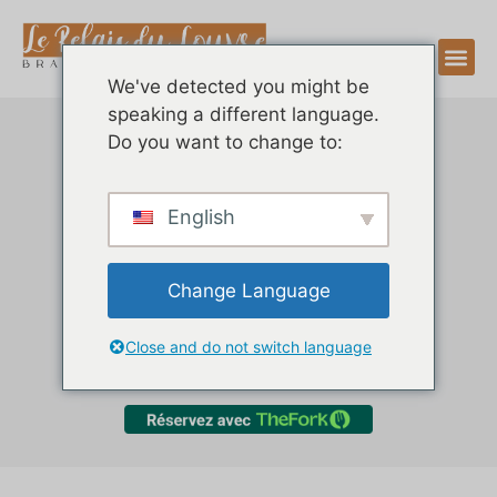
We've detected you might be
speaking a different language.
Eu reservo com o
Do you want to change to:
thefork
Reservar mesa significa garantir uma
English
experiência intransigente e adaptada aos seus
desejos. Ao reservar com antecedência,
Change Language
permite-nos preparar todos os detalhes para
lhe oferecer o melhor acolhimento possível,
seja para um jantar a dois, uma reunião de
Close and do not switch language
família ou um passeio com amigos.