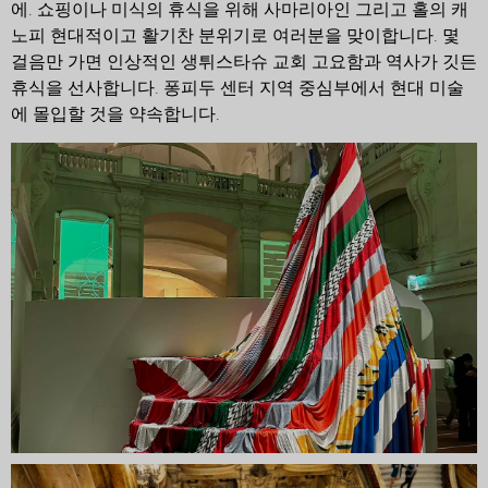
에
. 쇼핑이나 미식의 휴식을 위해
사마리아인
그리고
홀의 캐
노피
현대적이고 활기찬 분위기로 여러분을 맞이합니다. 몇
걸음만 가면 인상적인
생튀스타슈 교회
고요함과 역사가 깃든
휴식을 선사합니다.
퐁피두 센터
지역 중심부에서 현대 미술
에 몰입할 것을 약속합니다.